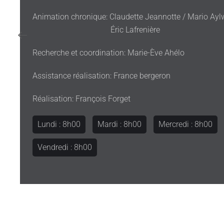
Animation chronique: Claudette Jeannotte / M
Éric Lafrenière
Recherche et coordination: Marie-Ève Ahélo
Assistance réalisation: France bergeron
Réalisation: François Forget
Lundi : 8h00
Mardi : 8h00
Mercredi : 8h00
Vendredi : 8h00