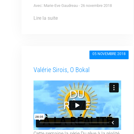
Avec: Marie-Eve Gaudreau - 26 novembre 2018
Lire la suite
05 NOVEMBRE 2018
Valérie Sirois, O Bokal
Cette semaine la série Du rêve à la réalité