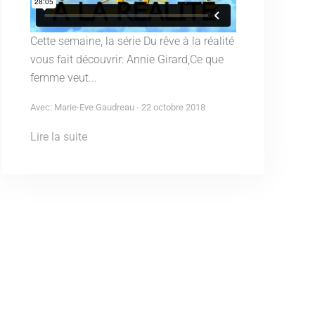
Cette semaine, la série Du rêve à la réalité
vous fait découvrir: Annie Girard,Ce que
femme veut...
Avec: Marie-Eve Gaudreau - 22 octobre 2018
Lire la suite