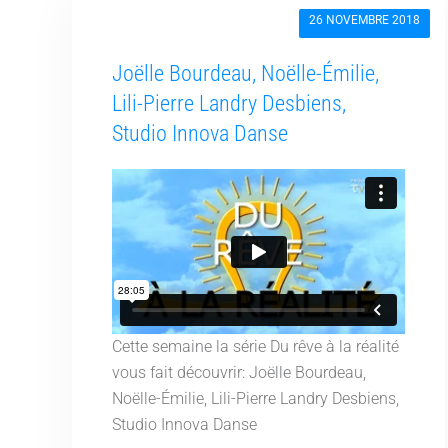
26 NOVEMBRE 2018
Joëlle Bourdeau, Noëlle-Émilie,
Lili-Pierre Landry Desbiens,
Studio Innova Danse
Cette semaine la série Du rêve à la réalité
vous fait découvrir: Joëlle Bourdeau,
Noëlle-Émilie, Lili-Pierre Landry Desbiens,
Studio Innova Danse