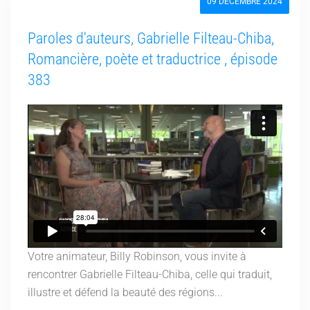
09 DÉCEMBRE 2024
Paroles d'auteurs, Gabrielle Filteau-Chiba,
Romancière, poète et traductrice , épisode
383
Votre animateur, Billy Robinson, vous invite à
rencontrer Gabrielle Filteau-Chiba, celle qui traduit,
illustre et défend la beauté des régions...