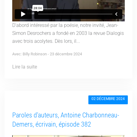
D'abord intéressé par la poésie, notre invité, Jean-
Simon Desrochers a fondé en 2003 la revue Dialogis
avec trois acolytes. Dès lors, il...
Avec: Billy Robinson - 23 décembre 2024
Lire la suite
02 DÉCEMBRE 2024
Paroles d'auteurs, Antoine Charbonneau-
Demers, écrivain, épisode 382