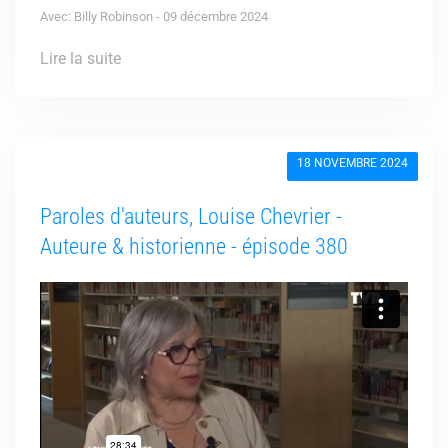
Avec: Billy Robinson - 09 décembre 2024
Lire la suite
18 NOVEMBRE 2024
Paroles d'auteurs, Louise Chevrier -
Auteure & historienne - épisode 380