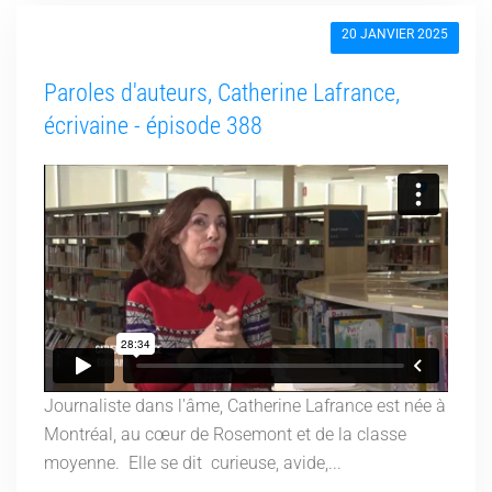
20 JANVIER 2025
Paroles d'auteurs, Catherine Lafrance,
écrivaine - épisode 388
Journaliste dans l'âme, Catherine Lafrance est née à
Montréal, au cœur de Rosemont et de la classe
moyenne. Elle se dit curieuse, avide,...