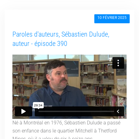
10 FÉVRIER 2025
Paroles d'auteurs, Sébastien Dulude,
auteur - épisode 390
Né à Montréal en 1976, Sébastien Dulude a passé
son enfance dans le quartier Mitchell à Thetford
Mines, où il a vécu de six à seize ans....