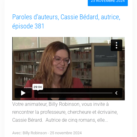
25 NOVEMBRE 2024
Paroles d'auteurs, Cassie Bédard, autrice,
épisode 381
Votre animateur, Billy Robinson, vous invite à
rencontrer la professeure, chercheure et écrivaine,
Cassie Bérard. Autrice de cinq romans, elle...
Avec: Billy Robinson - 25 novembre 2024