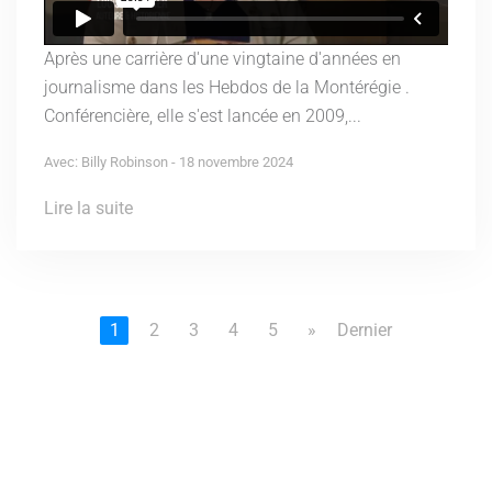
Après une carrière d'une vingtaine d'années en
journalisme dans les Hebdos de la Montérégie .
Conférencière, elle s'est lancée en 2009,...
Avec: Billy Robinson - 18 novembre 2024
Lire la suite
1
2
3
4
5
»
Dernier