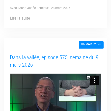
Avec: Marie-Josée Lemieux - 28 mars 2026
Lire la suite
06 MARS 2026
Dans la vallée, épisode 575, semaine du 9
mars 2026