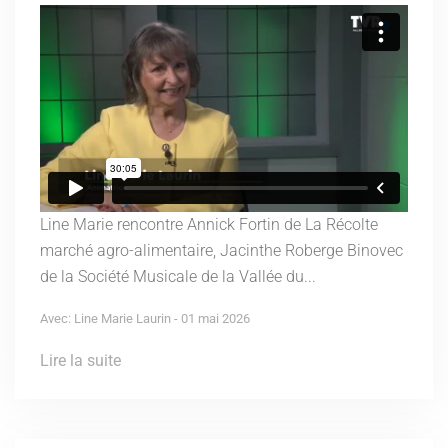
Line Marie rencontre Annick Fortin de La Récolte
marché agro-alimentaire, Jacinthe Roberge Binovec
de la Société Musicale de la Vallée du...
Avec: Line Marie Laurin - 01 mai 2026
Lire la suite