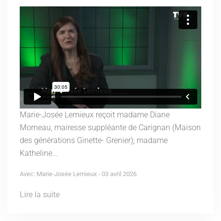
Marie-Josée Lemieux reçoit madame Diane
Morneau, mairesse suppléante de Carignan (Maison
des générations Ginette- Grenier); madame
Katheline...
Avec: Marie-Josée Lemieux - 03 avril 2026
Lire la suite