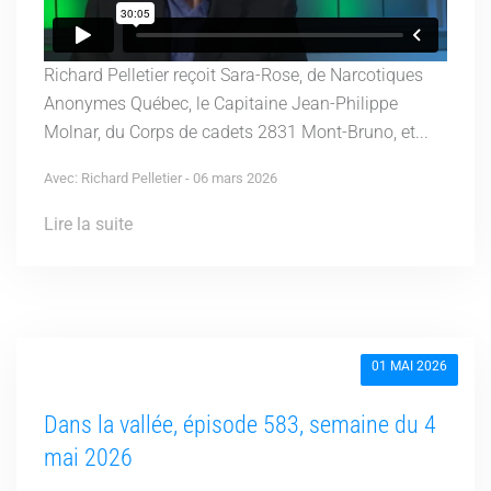
Richard Pelletier reçoit Sara-Rose, de Narcotiques
Anonymes Québec, le Capitaine Jean-Philippe
Molnar, du Corps de cadets 2831 Mont-Bruno, et...
Avec: Richard Pelletier - 06 mars 2026
Lire la suite
01 MAI 2026
Dans la vallée, épisode 583, semaine du 4
mai 2026