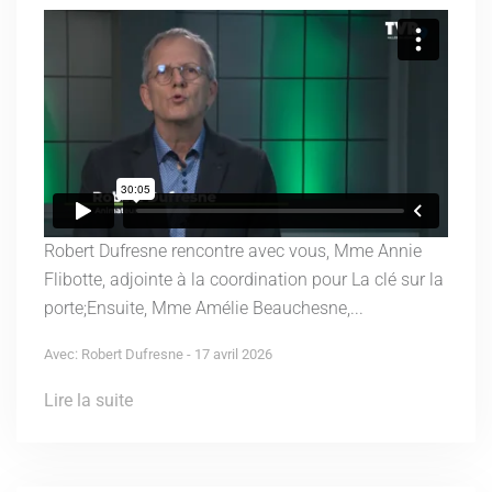
Robert Dufresne rencontre avec vous, Mme Annie
Flibotte, adjointe à la coordination pour La clé sur la
porte;Ensuite, Mme Amélie Beauchesne,...
Avec: Robert Dufresne - 17 avril 2026
Lire la suite