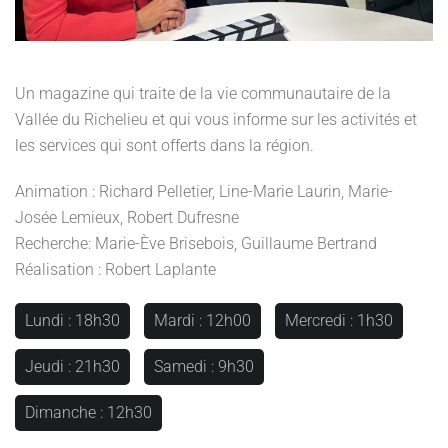
Un magazine qui traite de la vie communautaire de la
Vallée du Richelieu et qui vous informe sur les activités et
les services qui sont offerts dans la région.
Animation : Richard Pelletier, Line-Marie Laurin, Marie-
Josée Lemieux, Robert Dufresne
Recherche: Marie-Ève Brisebois, Guillaume Bertrand
Réalisation : Robert Laplante
Lundi : 18h30
Mardi : 12h00
Mercredi : 1h30
Jeudi : 21h30
Samedi : 9h30
Dimanche : 12h30