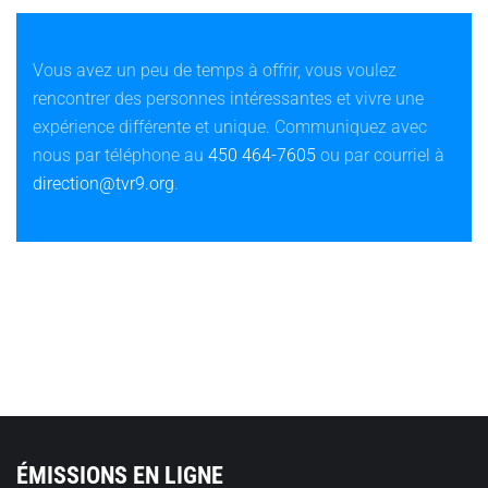
Vous avez un peu de temps à offrir, vous voulez
rencontrer des personnes intéressantes et vivre une
expérience différente et unique. Communiquez avec
nous par téléphone au
450 464-7605
ou par courriel à
direction@tvr9.org
.
ÉMISSIONS EN LIGNE