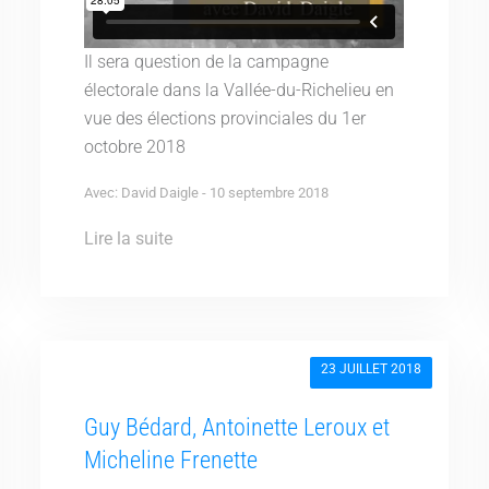
Il sera question de la campagne
électorale dans la Vallée-du-Richelieu en
vue des élections provinciales du 1er
octobre 2018
Avec: David Daigle - 10 septembre 2018
Lire la suite
23 JUILLET 2018
Guy Bédard, Antoinette Leroux et
Micheline Frenette