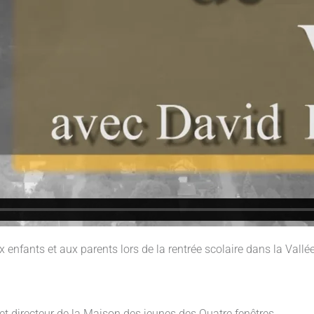
x enfants et aux parents lors de la rentrée scolaire dans la Vallé
et directeur de la Maison des jeunes des Quatre fenêtres