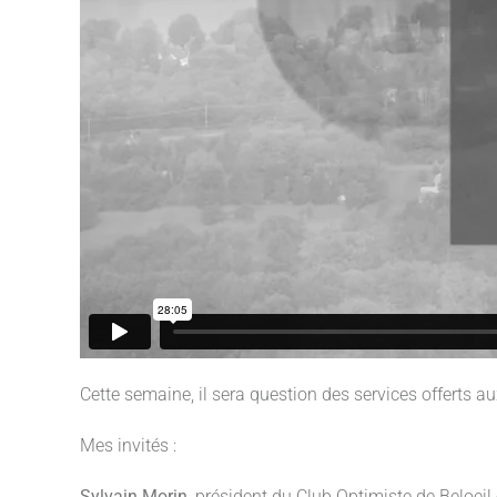
Cette semaine, il sera question des services offerts au
Mes invités :
Sylvain Morin,
président du Club Optimiste de Beloeil 