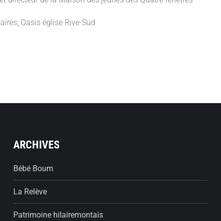
aires, Oasis église Rive-Sud
ARCHIVES
Bébé Boum
La Relève
Patrimoine hilairemontais