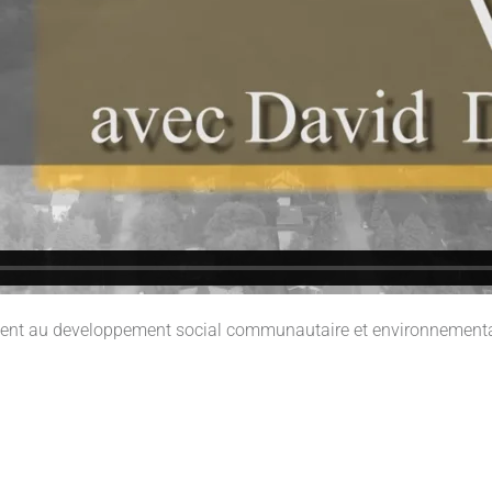
ribuent au developpement social communautaire et environnementa