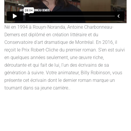
Né en 1994 à Rouyn-Noranda, Antoine Charbonneau-
Demers est diplômé en création littéraire et du
Conservatoire d'art dramatique de Montréal. En 2016, il
reçoit le Prix Robert-Cliche du premier roman. S’en est suivi
en quelques années seulement, une œuvre riche,
déroutante et qui fait de lui, l’un des écrivains de sa
génération à suivre. Votre animateur, Billy Robinson, vous
présente cet écrivain dont le dernier roman marque un
tournant dans sa jeune carrière..