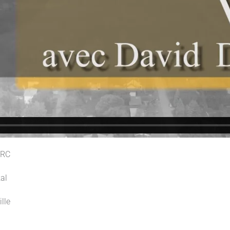
MRC
al
lle