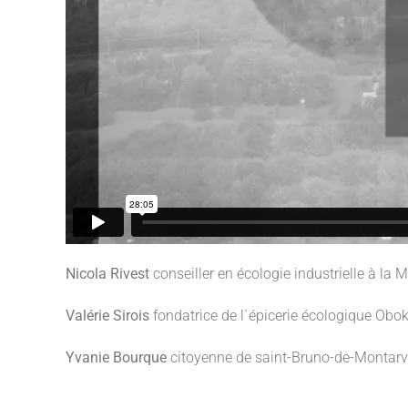
Nicola Rivest
conseiller en écologie industrielle à la 
Valérie Sirois
fondatrice de l`épicerie écologique Obok
Yvanie Bourque
citoyenne de saint-Bruno-de-Montarvi