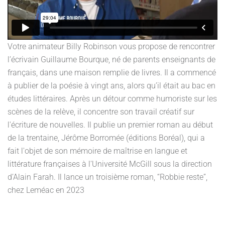
Votre animateur Billy Robinson vous propose de rencontrer
l’écrivain Guillaume Bourque, né de parents enseignants de
français, dans une maison remplie de livres. Il a commencé
à publier de la poésie à vingt ans, alors qu’il était au bac en
études littéraires. Après un détour comme humoriste sur les
scènes de la relève, il concentre son travail créatif sur
l'écriture de nouvelles. Il publie un premier roman au début
de la trentaine, Jérôme Borromée (éditions Boréal), qui a
fait l'objet de son mémoire de maîtrise en langue et
littérature françaises à l'Université McGill sous la direction
d’Alain Farah. Il lance un troisième roman, “Robbie reste”,
chez Leméac en 2023