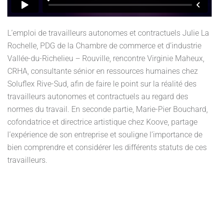
L’emploi de travailleurs autonomes et contractuels Julie La
Rochelle, PDG de la Chambre de commerce et d’industrie
Vallée-du-Richelieu – Rouville, rencontre Virginie Maheux,
CRHA, consultante sénior en ressources humaines chez
Soluflex Rive-Sud, afin de faire le point sur la réalité des
travailleurs autonomes et contractuels au regard des
normes du travail. En seconde partie, Marie-Pier Bouchard,
cofondatrice et directrice artistique chez Koove, partage
l’expérience de son entreprise et souligne l’importance de
bien comprendre et considérer les différents statuts de ces
travailleurs.