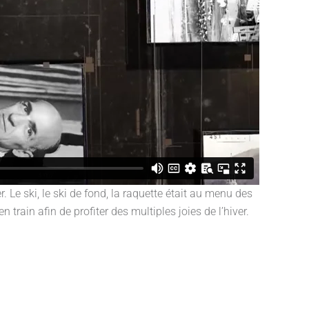
 Le ski, le ski de fond, la raquette était au menu des
train afin de profiter des multiples joies de l’hiver.