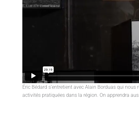
Éric Bédard s’entretient avec Alain Borduas qui nous re
activités pratiquées dans la région. On apprendra aussi