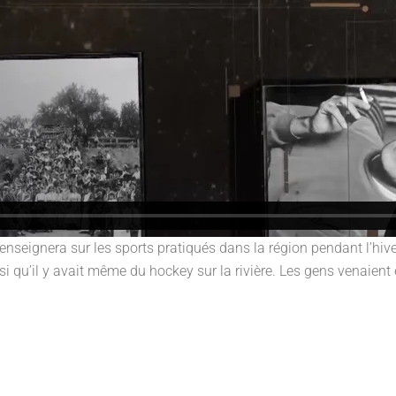
nseignera sur les sports pratiqués dans la région pendant l’hiver.
 qu’il y avait même du hockey sur la rivière. Les gens venaient en 