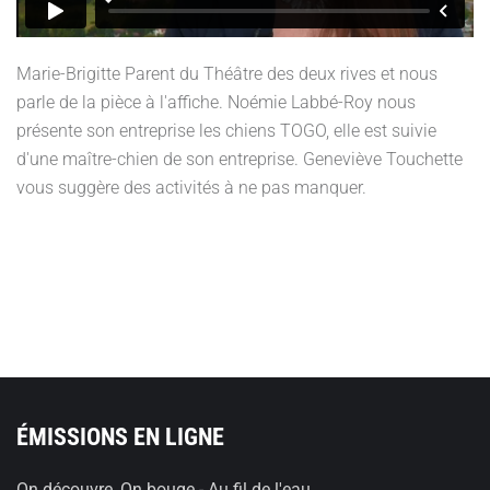
Marie-Brigitte Parent du Théâtre des deux rives et nous
parle de la pièce à l'affiche. Noémie Labbé-Roy nous
présente son entreprise les chiens TOGO, elle est suivie
d'une maître-chien de son entreprise. Geneviève Touchette
vous suggère des activités à ne pas manquer.
ÉMISSIONS EN LIGNE
On découvre, On bouge - Au fil de l'eau