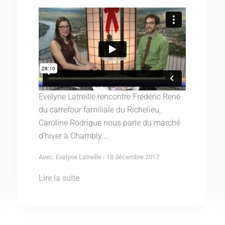
Evelyne Latreille rencontre Frédéric René
du carrefour familiale du Richelieu,
Caroline Rodrigue nous parle du marché
d'hiver à Chambly....
Avec: Evelyne Latreille - 18 décembre 2017
Lire la suite