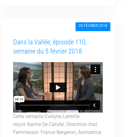
05 FÉVRIER 2018
Dans la Vallée, épisode 110,
semaine du 5 février 2018
Cette semaine Evelyne Latreille
reçoit: Karine De Carufel, Directrice chez
Femmessor. France Bergeron, Animatrice