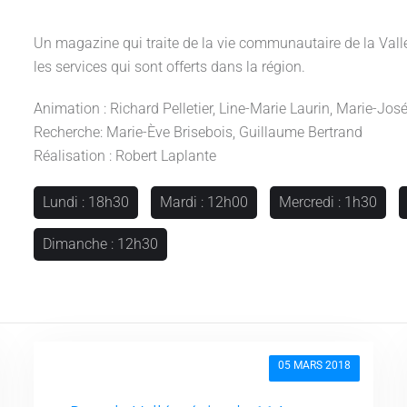
Un magazine qui traite de la vie communautaire de la Vallée
les services qui sont offerts dans la région.
Animation : Richard Pelletier, Line-Marie Laurin, Marie-Jo
Recherche: Marie-Ève Brisebois, Guillaume Bertrand
Réalisation : Robert Laplante
Lundi : 18h30
Mardi : 12h00
Mercredi : 1h30
Dimanche : 12h30
05 MARS 2018