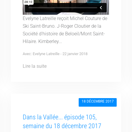
Evelyne Latreille reçoit Michel Couture de
Ski Saint-Bruno. J-Roger Cloutier de la
Société d'histoire de Beloeil/Mont Saint-
Hilaire. Kimberley...
Avec: Evelyne Latreille - 22 janvier 2018
Lire la suite
18 DÉCEMBRE 2017
Dans la Vallée... épisode 105,
semaine du 18 décembre 2017