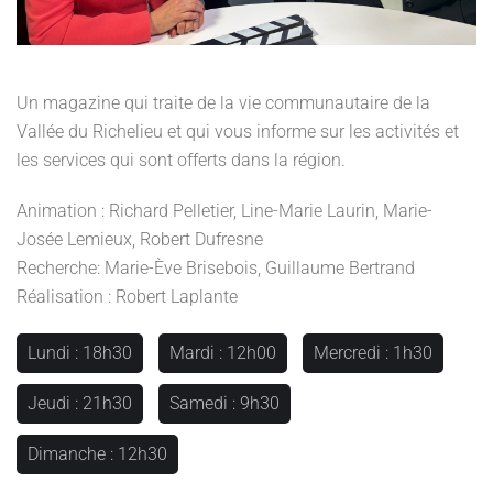
Un magazine qui traite de la vie communautaire de la
Vallée du Richelieu et qui vous informe sur les activités et
les services qui sont offerts dans la région.
Animation : Richard Pelletier, Line-Marie Laurin, Marie-
Josée Lemieux, Robert Dufresne
Recherche: Marie-Ève Brisebois, Guillaume Bertrand
Réalisation : Robert Laplante
Lundi : 18h30
Mardi : 12h00
Mercredi : 1h30
Jeudi : 21h30
Samedi : 9h30
Dimanche : 12h30