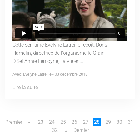
Cette semaine Evelyne Latreille reçoit: Doris
Hamelin, directrice de l'organisme le Grain
D'Sel Annie Lemoyne, La vie en...
Avec: Evelyne Latreille - 03 décembre 2018
Lire la suite
Premier
«
23
24
25
26
27
28
29
30
31
32
»
Dernier