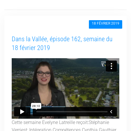
18 FÉVRIER 2019
Dans la Vallée, épisode 162, semaine du
18 février 2019
Cette semaine Evelyne Latreille reçoit:Stéphanie
Verriest: Intégration Compétences Cynthia Gauthier,