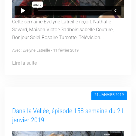
Cette semaine Evelyne Latreille reçoit: Nathalie
Savard, Maison Victor-GadboisIsabelle Couture,
Bonjour SoleilRosaire Turcotte, Télévision...
Avec: Evelyne Latreille - 11 février 2019
Lire la suite
21 JANVIER 2019
Dans la Vallée, épisode 158 semaine du 21
janvier 2019