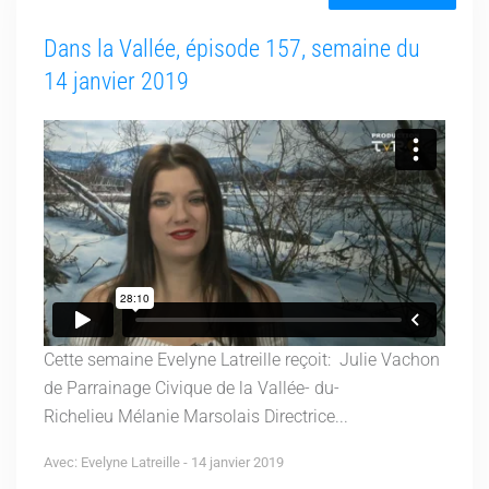
Dans la Vallée, épisode 157, semaine du
14 janvier 2019
Cette semaine Evelyne Latreille reçoit: Julie Vachon
de Parrainage Civique de la Vallée- du-
Richelieu Mélanie Marsolais Directrice...
Avec: Evelyne Latreille - 14 janvier 2019