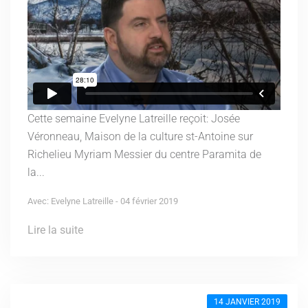
Cette semaine Evelyne Latreille reçoit: Josée
Véronneau, Maison de la culture st-Antoine sur
Richelieu Myriam Messier du centre Paramita de
la...
Avec: Evelyne Latreille - 04 février 2019
Lire la suite
14 JANVIER 2019