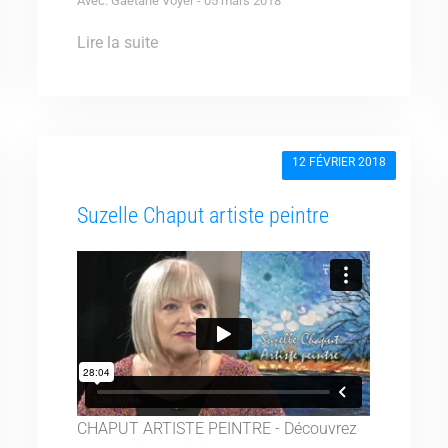
Avec: Gaëtane Voyer - 05 mars 2018
Lire la suite
12 FÉVRIER 2018
Suzelle Chaput artiste peintre
CHAPUT ARTISTE PEINTRE - Découvrez