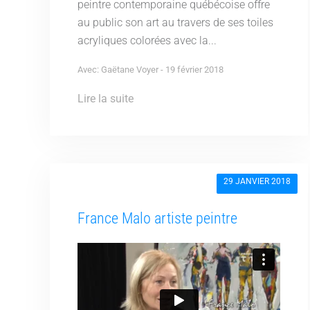
peintre contemporaine québécoise offre
au public son art au travers de ses toiles
acryliques colorées avec la...
Avec: Gaëtane Voyer - 19 février 2018
Lire la suite
29 JANVIER 2018
France Malo artiste peintre