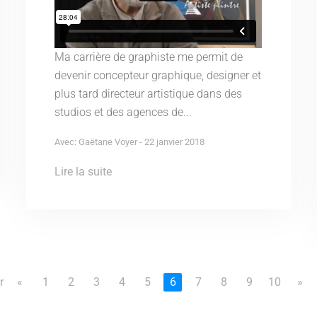
Ma carrière de graphiste me permit de
devenir concepteur graphique, designer et
plus tard directeur artistique dans des
studios et des agences de...
Avec: Gaëtane Voyer - 22 janvier 2018
Lire la suite
r
«
1
2
3
4
5
6
7
8
9
10
»