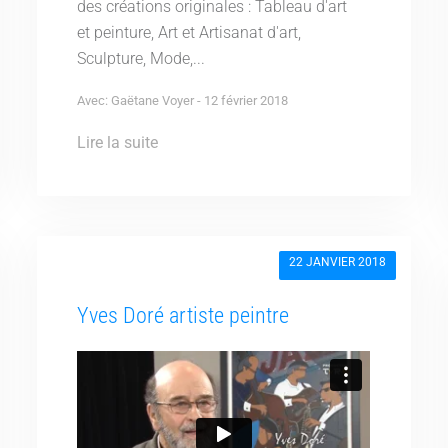
des créations originales : Tableau d'art
et peinture, Art et Artisanat d'art,
Sculpture, Mode,...
Avec: Gaëtane Voyer - 12 février 2018
Lire la suite
22 JANVIER 2018
Yves Doré artiste peintre