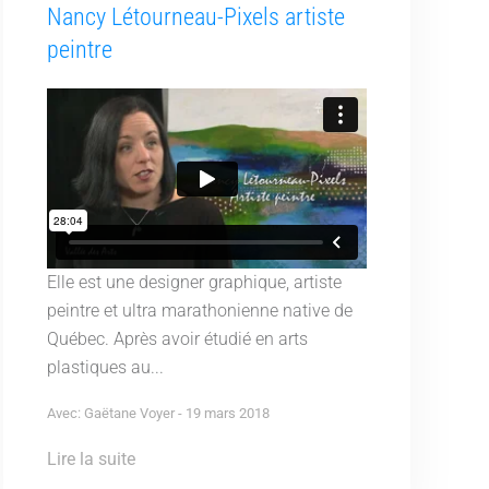
Nancy Létourneau-Pixels artiste
peintre
Elle est une designer graphique, artiste
peintre et ultra marathonienne native de
Québec. Après avoir étudié en arts
plastiques au...
Avec: Gaëtane Voyer - 19 mars 2018
Lire la suite