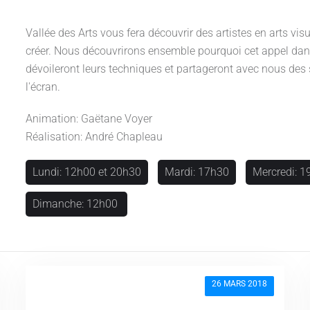
Vallée des Arts vous fera découvrir des artistes en arts vi
créer. Nous découvrirons ensemble pourquoi cet appel dans 
dévoileront leurs techniques et partageront avec nous des
l'écran.
Animation: Gaëtane Voyer
Réalisation: André Chapleau
Lundi: 12h00 et 20h30
Mardi: 17h30
Mercredi: 
Dimanche: 12h00
26 MARS 2018