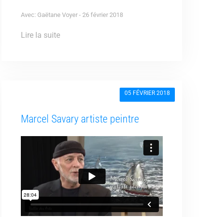
Avec: Gaëtane Voyer - 26 février 2018
Lire la suite
05 FÉVRIER 2018
Marcel Savary artiste peintre