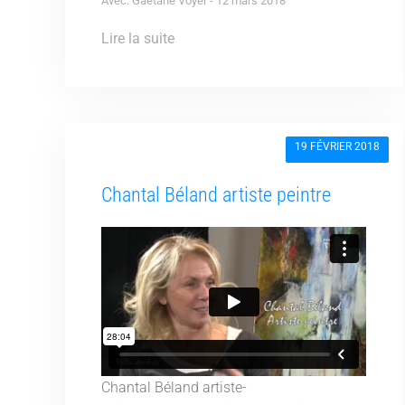
Avec: Gaëtane Voyer - 12 mars 2018
Lire la suite
19 FÉVRIER 2018
Chantal Béland artiste peintre
Chantal Béland artiste-