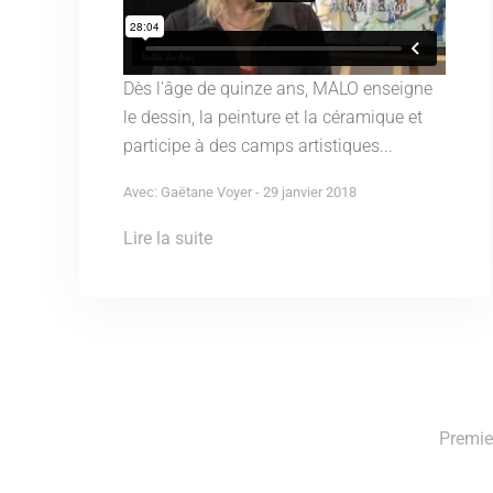
Dès l'âge de quinze ans, MALO enseigne
le dessin, la peinture et la céramique et
participe à des camps artistiques...
Avec: Gaëtane Voyer - 29 janvier 2018
Lire la suite
Premie