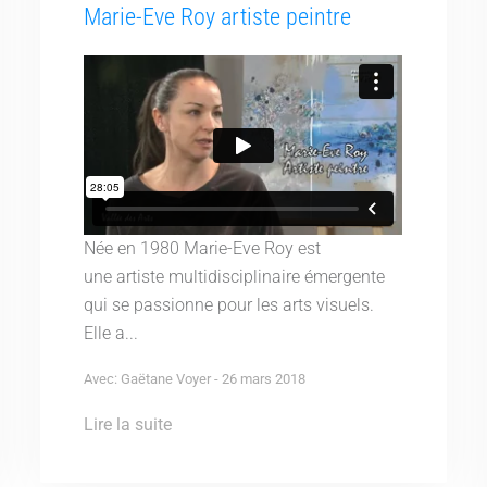
Marie-Eve Roy artiste peintre
Née en 1980 Marie-Eve Roy est
une artiste multidisciplinaire émergente
qui se passionne pour les arts visuels.
Elle a...
Avec: Gaëtane Voyer - 26 mars 2018
Lire la suite