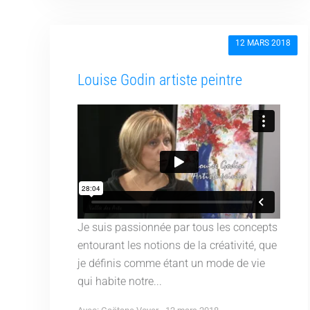
12 MARS 2018
Louise Godin artiste peintre
Je suis passionnée par tous les concepts
entourant les notions de la créativité, que
je définis comme étant un mode de vie
qui habite notre...