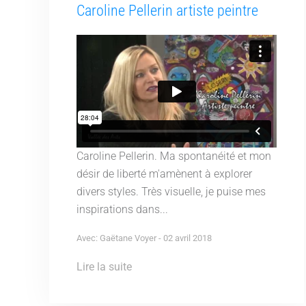
Caroline Pellerin artiste peintre
Caroline Pellerin. Ma spontanéité et mon
désir de liberté m'amènent à explorer
divers styles. Très visuelle, je puise mes
inspirations dans...
Avec: Gaëtane Voyer - 02 avril 2018
Lire la suite