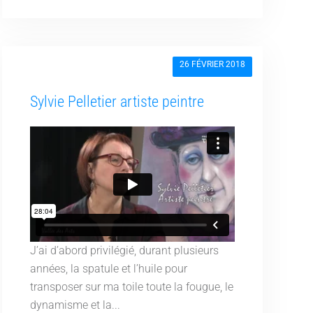
26 FÉVRIER 2018
Sylvie Pelletier artiste peintre
J’ai d’abord privilégié, durant plusieurs
années, la spatule et l’huile pour
transposer sur ma toile toute la fougue, le
dynamisme et la...