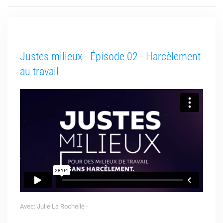
Justes milieux - Épisode 02 - Harcèlement
au travail
Avec: Julie La Rochelle -