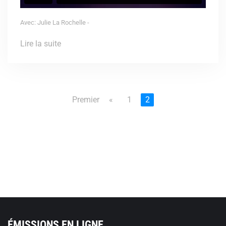
Avec: Julie La Rochelle -
Lire la suite
Premier
«
1
2
ÉMISSIONS EN LIGNE